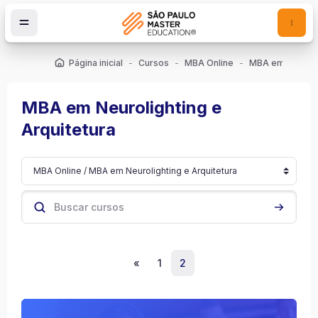
Ir para o conteúdo principal
Página inicial
Cursos
MBA Online
MBA em Neurolighting e
Arquitetura
Categorias de Cursos
Buscar cursos
Buscar cu
Página anterior
(current)
«
1
2
Imagem do curso Projeto Luminotécnico em Espaços de Ensino